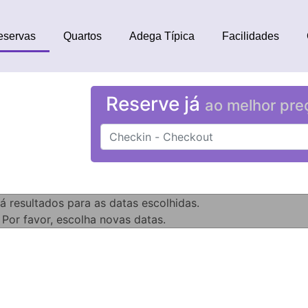
eservas
Quartos
Adega Típica
Facilidades
Reserve já
ao melhor pre
á resultados para as datas escolhidas.
Por favor, escolha novas datas.