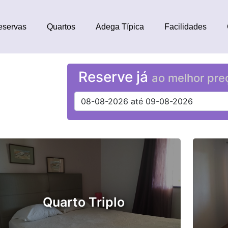
eservas
Quartos
Adega Típica
Facilidades
Reserve já
ao melhor pre
Quarto Triplo